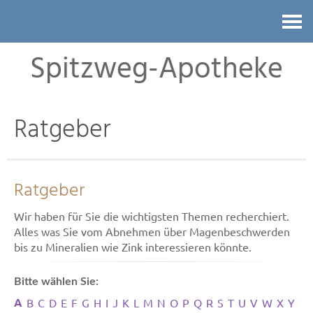
Kontakt
Spitzweg-Apotheke
Ratgeber
Ratgeber
Wir haben für Sie die wichtigsten Themen recherchiert.
Alles was Sie vom Abnehmen über Magenbeschwerden
bis zu Mineralien wie Zink interessieren könnte.
Bitte wählen Sie:
A
B
C
D
E
F
G
H
I
J
K
L
M
N
O
P
Q
R
S
T
U
V
W
X
Y