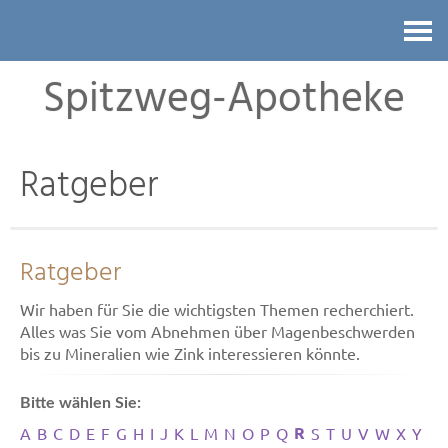
Kontakt
Spitzweg-Apotheke
Ratgeber
Ratgeber
Wir haben für Sie die wichtigsten Themen recherchiert.
Alles was Sie vom Abnehmen über Magenbeschwerden
bis zu Mineralien wie Zink interessieren könnte.
Bitte wählen Sie:
R
A
B
C
D
E
F
G
H
I
J
K
L
M
N
O
P
Q
S
T
U
V
W
X
Y