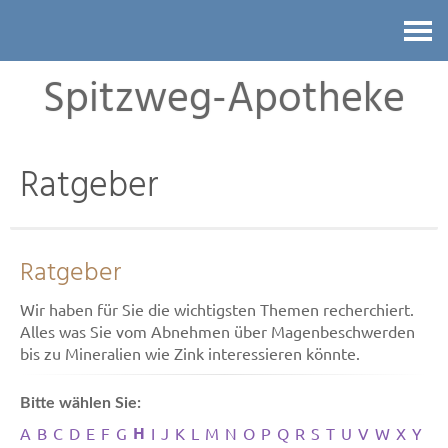
Kontakt
Spitzweg-Apotheke
Ratgeber
Ratgeber
Wir haben für Sie die wichtigsten Themen recherchiert.
Alles was Sie vom Abnehmen über Magenbeschwerden
bis zu Mineralien wie Zink interessieren könnte.
Bitte wählen Sie:
H
A
B
C
D
E
F
G
I
J
K
L
M
N
O
P
Q
R
S
T
U
V
W
X
Y