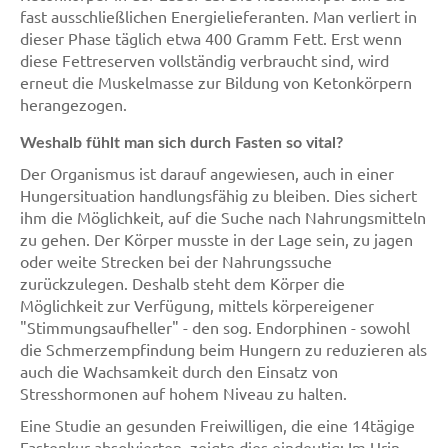
fast ausschließlichen Energielieferanten. Man verliert in
dieser Phase täglich etwa 400 Gramm Fett. Erst wenn
diese Fettreserven vollständig verbraucht sind, wird
erneut die Muskelmasse zur Bildung von Ketonkörpern
herangezogen.
Weshalb fühlt man sich durch Fasten so vital?
Der Organismus ist darauf angewiesen, auch in einer
Hungersituation handlungsfähig zu bleiben. Dies sichert
ihm die Möglichkeit, auf die Suche nach Nahrungsmitteln
zu gehen. Der Körper musste in der Lage sein, zu jagen
oder weite Strecken bei der Nahrungssuche
zurückzulegen. Deshalb steht dem Körper die
Möglichkeit zur Verfügung, mittels körpereigener
"Stimmungsaufheller" - den sog. Endorphinen - sowohl
die Schmerzempfindung beim Hungern zu reduzieren als
auch die Wachsamkeit durch den Einsatz von
Stresshormonen auf hohem Niveau zu halten.
Eine Studie an gesunden Freiwilligen, die eine 14tägige
Fastenkur absolvierten, zeigte dies eindeutig: Im Urin