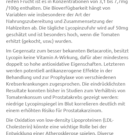
reifen Frucht ist es in Konzentrationen von 3,1 bis 7,7mg
/100g enthalten. Die Bioverfügbarkeit hängt von
Variablen wie insbesondere der Art der
Nahrungszubereitung und Zusammensetzung der
Mahlzeiten ab. Die tägliche Lycopinzufuhr wird auf 50mg
geschätzt und ist besonders hoch, wenn die Tomaten
erhitzt (gekocht, usw.) wurden.
Im Gegensatz zum besser bekannten Betacarotin, besitzt
Lycopin keine Vitamin A-Wirkung, dafür aber mindestens
doppelt so hohe antioxidative Eigenschaften. Letzteren
werden potentiell antikanzerogene Effekte in der
Behandlung und zur Prophylaxe von verschiedenen
Krebserkrankungen zugesprochen. Die eindrücklichsten
Resultate konnten bisher in Studien zum Verhältnis von
Tomatenkonsum und Prostatakrebs gezeigt werden:
niedrige Lycopinspiegel im Blut korrelieren deutlich mit
einem erhöhten Risiko für Prostatakarzinom.
Die Oxidation von low-density Lipoproteinen (LDL-
Cholesterin) könnte eine wichtige Rolle bei der
Entwicklung einer Atherosklerose spielen. Diverse