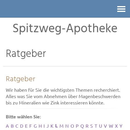
Kontakt
Spitzweg-Apotheke
Ratgeber
Ratgeber
Wir haben für Sie die wichtigsten Themen recherchiert.
Alles was Sie vom Abnehmen über Magenbeschwerden
bis zu Mineralien wie Zink interessieren könnte.
Bitte wählen Sie:
L
A
B
C
D
E
F
G
H
I
J
K
M
N
O
P
Q
R
S
T
U
V
W
X
Y