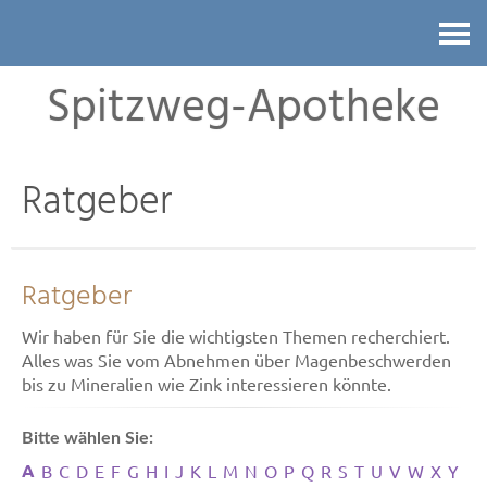
Kontakt
Spitzweg-Apotheke
Ratgeber
Ratgeber
Wir haben für Sie die wichtigsten Themen recherchiert.
Alles was Sie vom Abnehmen über Magenbeschwerden
bis zu Mineralien wie Zink interessieren könnte.
Bitte wählen Sie:
A
B
C
D
E
F
G
H
I
J
K
L
M
N
O
P
Q
R
S
T
U
V
W
X
Y