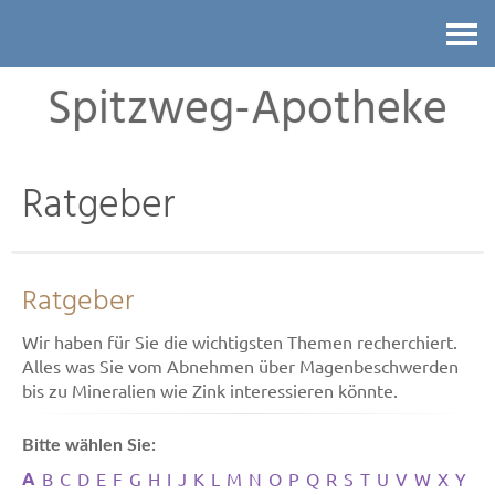
Kontakt
Spitzweg-Apotheke
Ratgeber
Ratgeber
Wir haben für Sie die wichtigsten Themen recherchiert.
Alles was Sie vom Abnehmen über Magenbeschwerden
bis zu Mineralien wie Zink interessieren könnte.
Bitte wählen Sie:
A
B
C
D
E
F
G
H
I
J
K
L
M
N
O
P
Q
R
S
T
U
V
W
X
Y