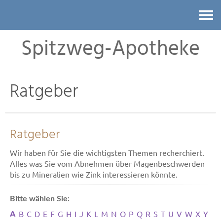
Kontakt
Spitzweg-Apotheke
Ratgeber
Ratgeber
Wir haben für Sie die wichtigsten Themen recherchiert.
Alles was Sie vom Abnehmen über Magenbeschwerden
bis zu Mineralien wie Zink interessieren könnte.
Bitte wählen Sie:
A
B
C
D
E
F
G
H
I
J
K
L
M
N
O
P
Q
R
S
T
U
V
W
X
Y