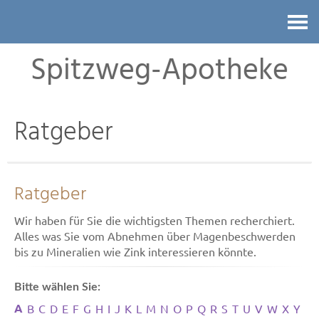
Kontakt
Spitzweg-Apotheke
Ratgeber
Ratgeber
Wir haben für Sie die wichtigsten Themen recherchiert.
Alles was Sie vom Abnehmen über Magenbeschwerden
bis zu Mineralien wie Zink interessieren könnte.
Bitte wählen Sie:
A
B
C
D
E
F
G
H
I
J
K
L
M
N
O
P
Q
R
S
T
U
V
W
X
Y