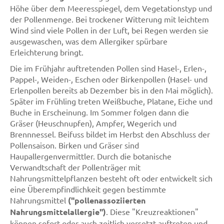
Höhe über dem Meeresspiegel, dem Vegetationstyp und
der Pollenmenge. Bei trockener Witterung mit leichtem
Wind sind viele Pollen in der Luft, bei Regen werden sie
ausgewaschen, was dem Allergiker spürbare
Erleichterung bringt.
Die im Frühjahr auftretenden Pollen sind Hasel-, Erlen-,
Pappel-, Weiden-, Eschen oder Birkenpollen (Hasel- und
Erlenpollen bereits ab Dezember bis in den Mai möglich).
Später im Frühling treten Weißbuche, Platane, Eiche und
Buche in Erscheinung. Im Sommer folgen dann die
Gräser (Heuschnupfen), Ampfer, Wegerich und
Brennnessel. Beifuss bildet im Herbst den Abschluss der
Pollensaison. Birken und Gräser sind
Haupallergenvermittler. Durch die botanische
Verwandtschaft der Pollenträger mit
Nahrungsmittelpflanzen besteht oft oder entwickelt sich
eine Überempfindlichkeit gegen bestimmte
Nahrungsmittel
("pollenassoziierten
Nahrungsmittelallergie")
. Diese "Kreuzreaktionen"
können sofort oder auch zeitlich versetzt auftreten und