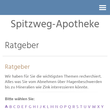
Kontakt
Spitzweg-Apotheke
Ratgeber
Ratgeber
Wir haben für Sie die wichtigsten Themen recherchiert.
Alles was Sie vom Abnehmen über Magenbeschwerden
bis zu Mineralien wie Zink interessieren könnte.
Bitte wählen Sie:
A
B
C
D
E
F
G
H
I
J
K
L
M
N
O
P
Q
R
S
T
U
V
W
X
Y