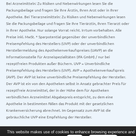
Bei Arzneimitteln: Zu Risiken und Nebenwirkungen lesen Sie die
Packungsbeilage und fragen Sie Ihre Ärztin, Ihren Arzt oder in Ihrer
Apotheke. Bei Tierarzneimitteln: Zu Risiken und Nebenwirkungen lesen
Sie die Packungsbeilage und fragen Sie Ihre Tierärztin, Ihren Tierarzt oder
in Ihrer Apotheke. Nur solange Vorrat reicht. Irrtum vorbehalten. Alle
Preise inkl. MwSt. * Sparpotential gegenüber der unverbindlichen
Preisempfehlung des Herstellers (UVP) oder der unverbindlichen
Herstellermeldung des Apothekenverkaufspreises (UAVP) an die
Informationsstelle für Arzneispezialitäten (IFA GmbH) / nur bei
rezeptfreien Produkten außer Büchern. UVP = Unverbindliche
Preisempfehlung des Herstellers (UVP). AVP = Apothekenverkaufspreis
(AVP). Der AVP ist keine unverbindliche Preisempfehlung der Hersteller.
Der AVP ist ein von den Apotheken selbst in Ansatz gebrachter Preis für
rezeptfreie Arzneimittel, der in der Höhe dem für Apotheken
verbindlichen Arzneimittel Abgabepreis entspricht, zu dem eine
Apotheke in bestimmten Fällen das Produkt mit der gesetzlichen
Krankenversicherung abrechnet. Im Gegensatz zum AVP ist die
gebräuchliche UVP eine Empfehlung der Hersteller.
This website makes use of cookies to enhance browsing experience and