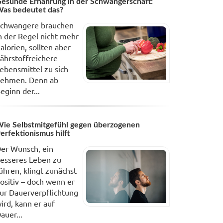
esunde Ernährung in der Schwangerschaft:
as bedeutet das?
chwangere brauchen
n der Regel nicht mehr
alorien, sollten aber
ährstoffreichere
ebensmittel zu sich
ehmen. Denn ab
eginn der...
ie Selbstmitgefühl gegen überzogenen
erfektionismus hilft
er Wunsch, ein
esseres Leben zu
ühren, klingt zunächst
ositiv – doch wenn er
ur Dauerverpflichtung
ird, kann er auf
auer...