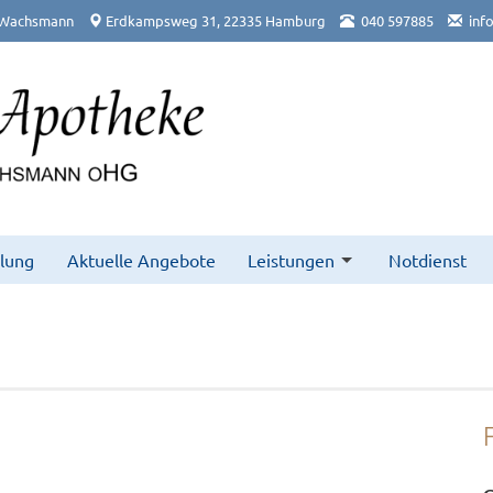
ip Wachsmann
Erdkampsweg 31, 22335 Hamburg
040 597885
inf
llung
Aktuelle Angebote
Leistungen
Notdienst