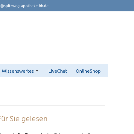
o@spitzweg-apotheke-hh.de
Wissenswertes
LiveChat
OnlineShop
Für Sie gelesen