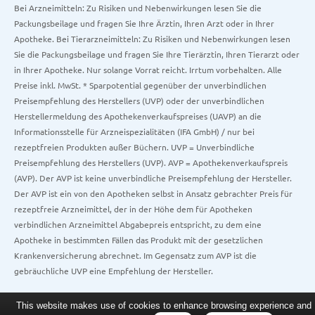
Bei Arzneimitteln: Zu Risiken und Nebenwirkungen lesen Sie die
Packungsbeilage und fragen Sie Ihre Ärztin, Ihren Arzt oder in Ihrer
Apotheke. Bei Tierarzneimitteln: Zu Risiken und Nebenwirkungen lesen
Sie die Packungsbeilage und fragen Sie Ihre Tierärztin, Ihren Tierarzt oder
in Ihrer Apotheke. Nur solange Vorrat reicht. Irrtum vorbehalten. Alle
Preise inkl. MwSt. * Sparpotential gegenüber der unverbindlichen
Preisempfehlung des Herstellers (UVP) oder der unverbindlichen
Herstellermeldung des Apothekenverkaufspreises (UAVP) an die
Informationsstelle für Arzneispezialitäten (IFA GmbH) / nur bei
rezeptfreien Produkten außer Büchern. UVP = Unverbindliche
Preisempfehlung des Herstellers (UVP). AVP = Apothekenverkaufspreis
(AVP). Der AVP ist keine unverbindliche Preisempfehlung der Hersteller.
Der AVP ist ein von den Apotheken selbst in Ansatz gebrachter Preis für
rezeptfreie Arzneimittel, der in der Höhe dem für Apotheken
verbindlichen Arzneimittel Abgabepreis entspricht, zu dem eine
Apotheke in bestimmten Fällen das Produkt mit der gesetzlichen
Krankenversicherung abrechnet. Im Gegensatz zum AVP ist die
gebräuchliche UVP eine Empfehlung der Hersteller.
This website makes use of cookies to enhance browsing experience and