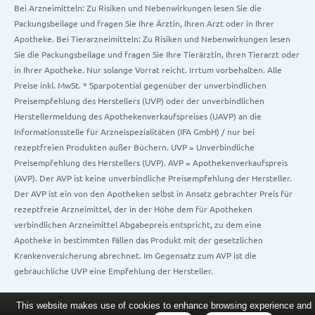
Bei Arzneimitteln: Zu Risiken und Nebenwirkungen lesen Sie die
Packungsbeilage und fragen Sie Ihre Ärztin, Ihren Arzt oder in Ihrer
Apotheke. Bei Tierarzneimitteln: Zu Risiken und Nebenwirkungen lesen
Sie die Packungsbeilage und fragen Sie Ihre Tierärztin, Ihren Tierarzt oder
in Ihrer Apotheke. Nur solange Vorrat reicht. Irrtum vorbehalten. Alle
Preise inkl. MwSt. * Sparpotential gegenüber der unverbindlichen
Preisempfehlung des Herstellers (UVP) oder der unverbindlichen
Herstellermeldung des Apothekenverkaufspreises (UAVP) an die
Informationsstelle für Arzneispezialitäten (IFA GmbH) / nur bei
rezeptfreien Produkten außer Büchern. UVP = Unverbindliche
Preisempfehlung des Herstellers (UVP). AVP = Apothekenverkaufspreis
(AVP). Der AVP ist keine unverbindliche Preisempfehlung der Hersteller.
Der AVP ist ein von den Apotheken selbst in Ansatz gebrachter Preis für
rezeptfreie Arzneimittel, der in der Höhe dem für Apotheken
verbindlichen Arzneimittel Abgabepreis entspricht, zu dem eine
Apotheke in bestimmten Fällen das Produkt mit der gesetzlichen
Krankenversicherung abrechnet. Im Gegensatz zum AVP ist die
gebräuchliche UVP eine Empfehlung der Hersteller.
This website makes use of cookies to enhance browsing experience and